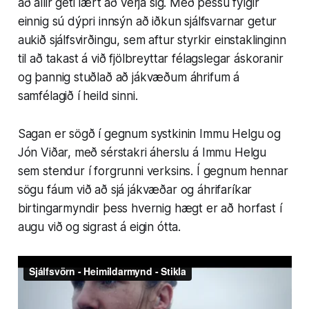
að allir geti lært að verja sig. Með þessu fylgir
einnig sú dýpri innsýn að iðkun sjálfsvarnar getur
aukið sjálfsvirðingu, sem aftur styrkir einstaklinginn
til að takast á við fjölbreyttar félagslegar áskoranir
og þannig stuðlað að jákvæðum áhrifum á
samfélagið í heild sinni.
Sagan er sögð í gegnum systkinin Immu Helgu og
Jón Viðar, með sérstakri áherslu á Immu Helgu
sem stendur í forgrunni verksins. Í gegnum hennar
sögu fáum við að sjá jákvæðar og áhrifaríkar
birtingarmyndir þess hvernig hægt er að horfast í
augu við og sigrast á eigin ótta.