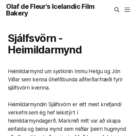
Olaf de Fleur's Icelandic Film
Bakery
Sjálfsvörn -
Heimildarmynd
Heimildarmynd um systkinin Immu Helgu og Jón
Viðar sem kenna óhefðbunda aðferðarfræði fyrir
sjálfsvörn kvenna.
Heimildarmyndin Sjálfsvörn er eitt mest krefjandi
verkefni sem ég hef leikstýrt í
heimildarmyndagerð. Markmið mitt var að skapa
einfalda og beina mynd sem miðlar þeirri hugmynd